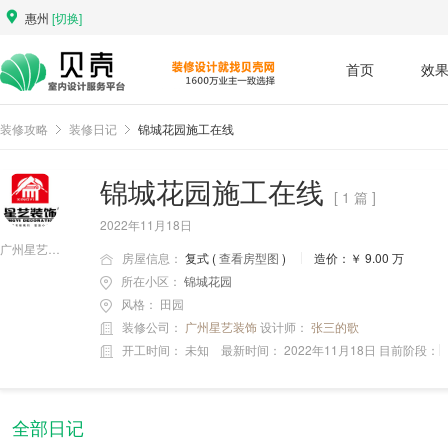
惠州
[切换]
首页
效
装修攻略
装修日记
锦城花园施工在线
锦城花园施工在线
[ 1 篇 ]
2022年11月18日
广州星艺装饰
房屋信息：
复式 (
查看房型图
)
造价：￥ 9.00 万
所在小区：
锦城花园
风格：
田园
装修公司：
广州星艺装饰
设计师：
张三的歌
开工时间：
未知
最新时间：
2022年11月18日
目前阶段：
全部日记