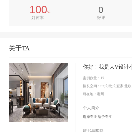
100
0
%
好评
好评率
关于TA
你好！我是
大V设计
案例数量：
15
擅长空间：
中式 欧式 宜家 北欧
所在地：
惠州
个人简介
选择专业 给予专注
证书与奖励