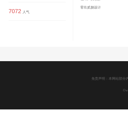
零玖贰捌设计
7072
人气
免责声明：本网站部分
©ww