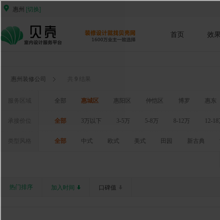
惠州
[切换]
首页
效
惠州装修公司
共
9
结果
服务区域
全部
惠城区
惠阳区
仲恺区
博罗
惠东
承接价位
全部
3万以下
3-5万
5-8万
8-12万
12-1
类型风格
全部
中式
欧式
美式
田园
新古典
现代简约
LOFT
兼备
法式
工业风
热门排序
加入时间
口碑值