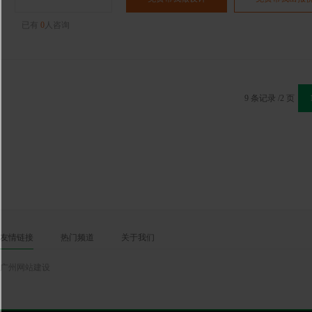
已有
0
人咨询
9 条记录
/2 页
友情链接
热门频道
关于我们
广州网站建设