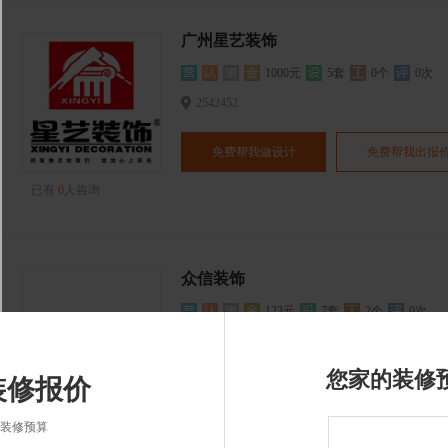
广州星艺装饰
1000元
5套
0个
0次
2542452
免费帮我做设计
免费帮我出报
已有
0
人咨询
众信装饰
123元
7套
2个
0次
广州市天河区南方精典大厦-停车场
您家的装修
装修报价
免费帮我做设计
免费帮我出报
装修预算
已有
2
人咨询