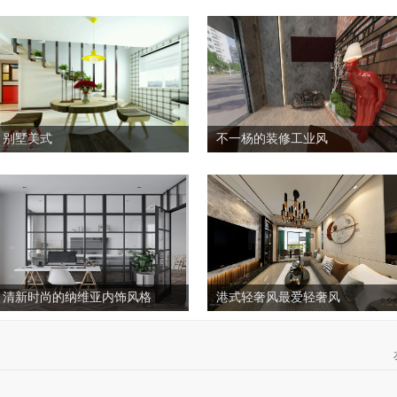
别墅美式
不一杨的装修工业风
清新时尚的纳维亚内饰风格
港式轻奢风最爱轻奢风