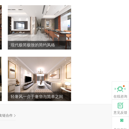
现代极简极致的简约风格
下载
下载
查看业主
查看业主
在线咨询
在线咨询
轻奢风一介于奢华与简单之间
意见反馈
意见反馈
友链合作
获1000
获1000